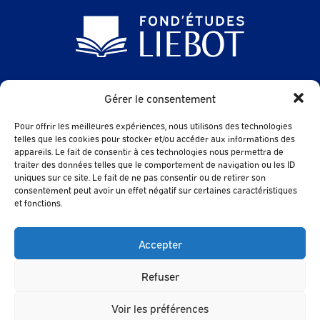
24 Avenue des Sables
Gérer le consentement
85500 LES HERBIERS
Pour offrir les meilleures expériences, nous utilisons des technologies
contact@fondetudes-liebot.fr
telles que les cookies pour stocker et/ou accéder aux informations des
appareils. Le fait de consentir à ces technologies nous permettra de
traiter des données telles que le comportement de navigation ou les ID
uniques sur ce site. Le fait de ne pas consentir ou de retirer son
Contact
consentement peut avoir un effet négatif sur certaines caractéristiques
et fonctions.
FAQ
Accepter
Refuser
© 2024 - FOND'ETUDES LIEBOT |
Voir les préférences
Mentions légales |