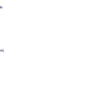
le
si,