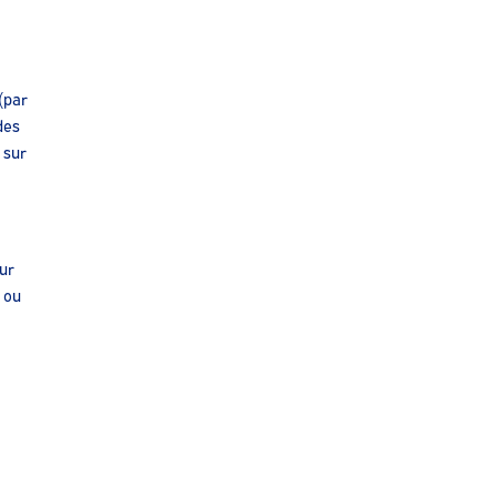
 (par
des
 sur
dur
 ou