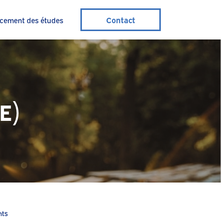
Contact
cement des études
E)
nts