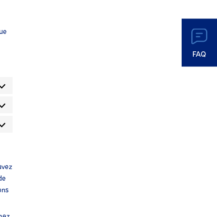
que
FAQ
uvez
de
ons
imez